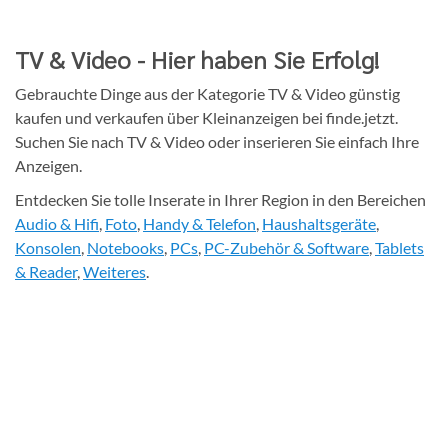
nach
oben
TV & Video - Hier haben Sie Erfolg!
Gebrauchte Dinge aus der Kategorie TV & Video günstig
kaufen und verkaufen über Kleinanzeigen bei finde.jetzt.
Suchen Sie nach TV & Video oder inserieren Sie einfach Ihre
Anzeigen.
Entdecken Sie tolle Inserate in Ihrer Region in den Bereichen
Audio & Hifi
,
Foto
,
Handy & Telefon
,
Haushaltsgeräte
,
Konsolen
,
Notebooks
,
PCs
,
PC-Zubehör & Software
,
Tablets
& Reader
,
Weiteres
.