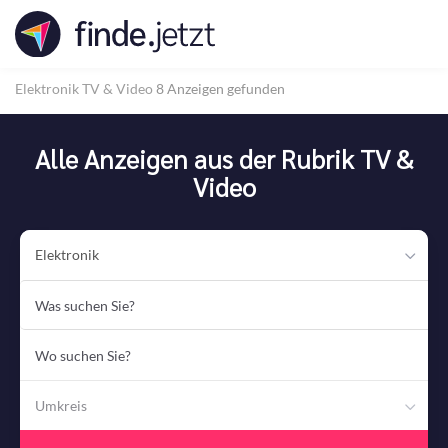
Accessibility
Modus
aktivieren
zur
Elektronik
TV & Video
8 Anzeigen gefunden
Navigation
zum
Inhalt
Alle Anzeigen aus der Rubrik TV &
Video
Elektronik
Was
suchen
Sie?
Wo
suchen
Sie?
Umkreis