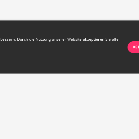
bessern. Durch die Nutzung unserer Website akzeptieren Sie alle
g
VE
Unbedingt notwendige
Leistungs
wie Benutzeranmeldung und Kontoverwaltung. Die Website kann ohne die unbedingt e
ng
ie wird vom Cookie-Script.com-Dienst verwendet, um die Einwilligungseinstellungen f
-Script.com muss ordnungsgemäß funktionieren.
Kontakt