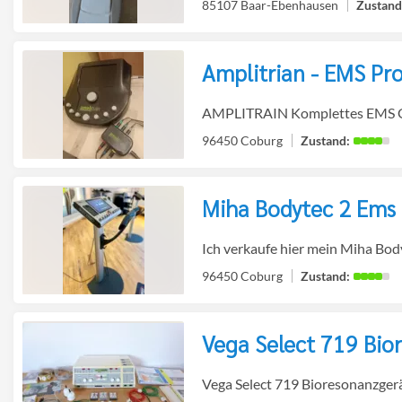
85107 Baar-Ebenhausen
Amplitrian - EMS Pr
Detailseite
zur
AMPLITRAIN Komplettes EMS Ger
96450 Coburg
Miha Bodytec 2 Ems 
Detailseite
zur
Ich verkaufe hier mein Miha Body
96450 Coburg
Vega Select 719 Bio
Detailseite
zur
Vega Select 719 Bioresonanzgerät