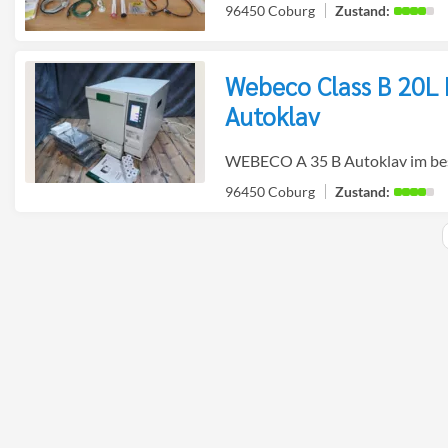
96450 Coburg
Webeco Class B 20L 
Detailseite
Autoklav
zur
WEBECO A 35 B Autoklav im best
96450 Coburg
Detailseite