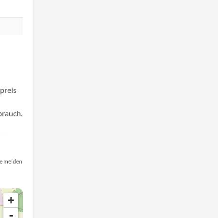
preis
brauch.
e melden
+
-