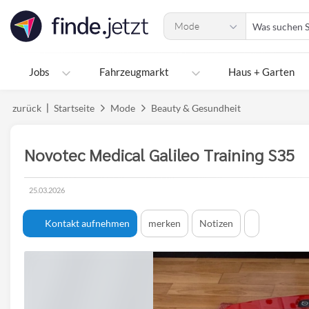
Accessibility
Was
Modus
Mode
suchen
aktivieren
Sie?
zur
Navigation
Jobs
Fahrzeugmarkt
Haus + Garten
zum
Inhalt
zurück
Startseite
Mode
Beauty & Gesundheit
Novotec Medical Galileo Training S35
25.03.2026
Erstellungsdatum:
Kontakt aufnehmen
merken
Notizen