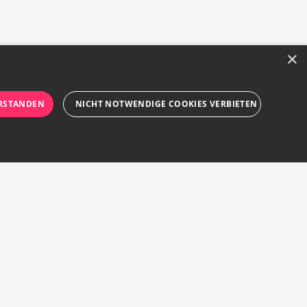
×
RSTANDEN
NICHT NOTWENDIGE COOKIES VERBIETEN
rforderlichen Cookies nicht ordnungsgemäß verwendet
ür Besucher-Cookies zu speichern. Das Cookie-Banner