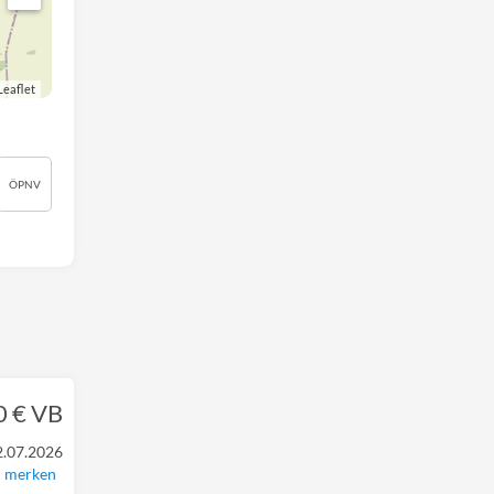
Leaflet
ÖPNV
0 € VB
2.07.2026
merken