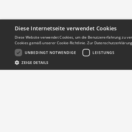
Diese Internetseite verwendet Cookies
Diese Website verwendet Cookies, um die Benutzererfahrung zu ver
Cookies gemäß unserer Cookie-Richtlinie.
Zur Datenschutzerklärun
UNBEDINGT NOTWENDIGE
LEISTUNGS
ZEIGE DETAILS
Streng notwendige Cookies ermöglichen die Kernfunktionen der Website 
werden.
Provider
/
Name
Ablauf
Beschreibu
Domain
CookieScriptConsent
1 Monat
Dieses Cook
CookieScript
von Cookie
.finde.jetzt
Ihr persönlicher Marktplatz