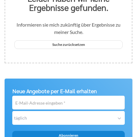
Ergebnisse gefunden.
Informieren sie mich zukünftig über Ergebnisse zu
meiner Suche.
Suche zurücksetzen
Neue Angebote per E-Mail erhalten
E-
Mail-
Adresse
täglich
eingeben
*
Abonnieren