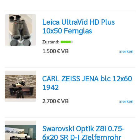
Detailseite
Leica UltraVid HD Plus
10x50 Fernglas
zur
1.500 € VB
merken
Detailseite
CARL ZEISS JENA blc 12x60
1942
zur
2.700 € VB
merken
Detailseite
Swarovski Optik Z8i 0.75-
6x20 SR D-I Zielfernrohr
zur