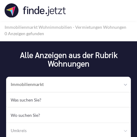
Accessibility
Modus
aktivieren
zur
Immobilienmarkt
Wohnimmobilien - Vermietungen
Wohnungen
Navigation
0 Anzeigen gefunden
zum
Inhalt
Alle Anzeigen aus der Rubrik
Wohnungen
Immobilienmarkt
Was
suchen
Sie?
Wo
suchen
Sie?
Umkreis