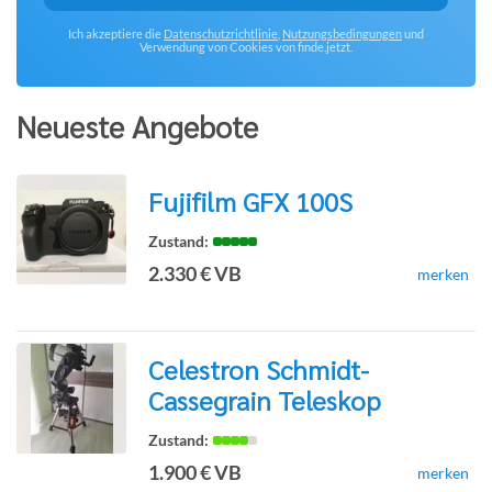
Ich akzeptiere die
Datenschutzrichtlinie
,
Nutzungsbedingungen
und
Verwendung von Cookies von finde.jetzt.
Neueste Angebote
Fujifilm GFX 100S
zur
2.330 € VB
merken
Detailseite
Celestron Schmidt-
Cassegrain Teleskop
zur
1.900 € VB
merken