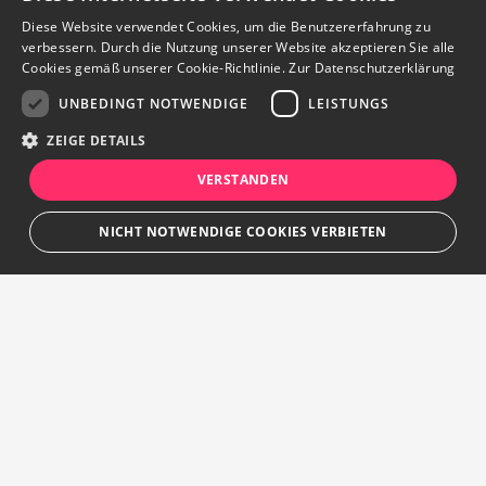
Diese Website verwendet Cookies, um die Benutzererfahrung zu
verbessern. Durch die Nutzung unserer Website akzeptieren Sie alle
Cookies gemäß unserer Cookie-Richtlinie.
Zur Datenschutzerklärung
UNBEDINGT NOTWENDIGE
LEISTUNGS
ZEIGE DETAILS
VERSTANDEN
NICHT NOTWENDIGE COOKIES VERBIETEN
Unbedingt notwendige
Leistungs
Streng notwendige Cookies ermöglichen die Kernfunktionen der Website
wie Benutzeranmeldung und Kontoverwaltung. Die Website kann ohne die
unbedingt erforderlichen Cookies nicht ordnungsgemäß verwendet
werden.
Ihr persönlicher Marktplatz
Provider
/
Name
Ablauf
Beschreibung
Domain
Sie suchen etwas ganz Bestimmtes, das Sie schon immer haben