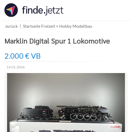
Accessibility
Modus
aktivieren
zur
zurück
Startseite
Freizeit + Hobby
Modellbau
Navigation
zum
Marklin Digital Spur 1 Lokomotive
Inhalt
2.000 € VB
14.01.2026
Erstellungsdatum: