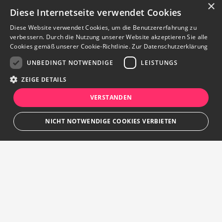
×
Diese Internetseite verwendet Cookies
Diese Website verwendet Cookies, um die Benutzererfahrung zu
verbessern. Durch die Nutzung unserer Website akzeptieren Sie alle
Cookies gemäß unserer Cookie-Richtlinie.
Zur Datenschutzerklärung
UNBEDINGT NOTWENDIGE
LEISTUNGS
ZEIGE DETAILS
VERSTANDEN
Kontakt aufnehmen
NICHT NOTWENDIGE COOKIES VERBIETEN
merken
Notizen
Anzeige teilen
Unbedingt notwendige
Leistungs
Streng notwendige Cookies ermöglichen die Kernfunktionen der Website
wie Benutzeranmeldung und Kontoverwaltung. Die Website kann ohne die
unbedingt erforderlichen Cookies nicht ordnungsgemäß verwendet
werden.
Ihr persönlicher Marktplatz
Provider
/