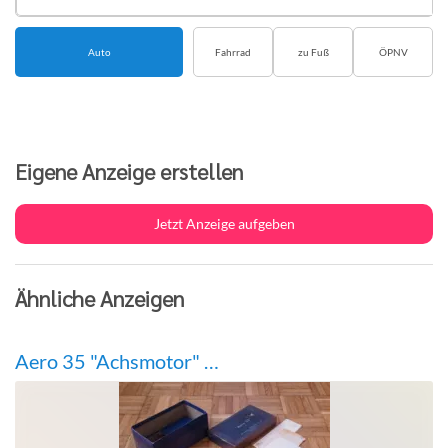
Route
Auto
Fahrrad
zu Fuß
ÖPNV
Eigene Anzeige erstellen
Jetzt Anzeige aufgeben
Ähnliche Anzeigen
Aero 35 "Achsmotor" Horizontal Reihenkolben 2-Takt Motor