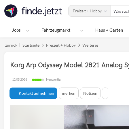
Accessibility
Was
Modus
Freizeit + Hobby
suchen
aktivieren
Sie?
zur
Navigation
Jobs
Fahrzeugmarkt
Haus + Garten
zum
Inhalt
zurück
Startseite
Freizeit + Hobby
Weiteres
Korg Arp Odyssey Model 2821 Analog S
Zustand
12.05.2026
Neuwertig
Erstellungsdatum:
des
Produktes
Kontakt aufnehmen
merken
Notizen