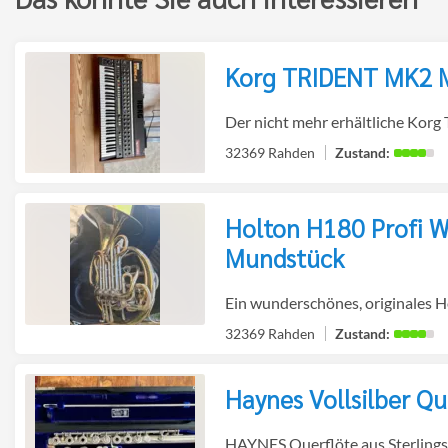
Korg TRIDENT MK2 M
zur
Der nicht mehr erhältliche Korg 
32369 Rahden
Holton H180 Profi W
Detailseite
Mundstück
zur
Ein wunderschönes, originales H
32369 Rahden
Detailseite
Haynes Vollsilber Qu
zur
HAYNES Querflöte aus Sterlingsil