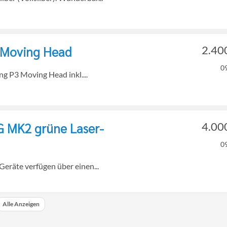
t Moving Head
2.40
0
g P3 Moving Head inkl....
G MK2 grüne Laser-
4.00
0
räte verfügen über einen...
Alle Anzeigen