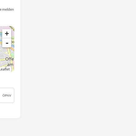
e melden
+
-
Leaflet
ÖPNV