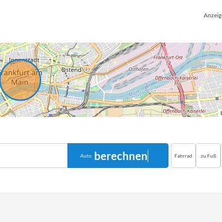
Anzeig
berechnen
Auto
Fahrrad
zu Fuß