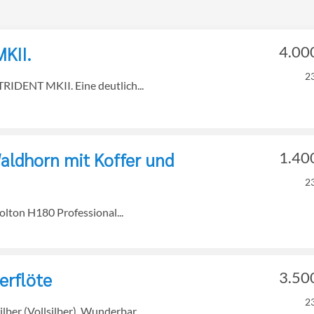
KII.
4.00
2
TRIDENT MKII. Eine deutlich...
aldhorn mit Koffer und
1.40
2
olton H180 Professional...
erflöte
3.50
2
ber (Vollsilber). Wunderbar...