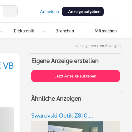
Anmelden
Anzeige aufgeben
Elektronik
Branchen
Mitmachen
keine gemerkten Anzeigen
Eigene Anzeige erstellen
€ VB
Jetzt Anzeige aufgeben
Per
Ähnliche Anzeigen
E-
Mail
teilen
Swarovski Optik Z8i 0.75-6x20 SR D-I Zielfernrohr