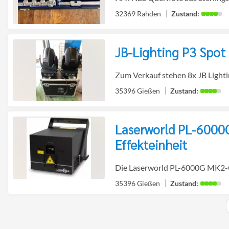
32369 Rahden
JB-Lighting P3 Spo
Detailseite
zur
Zum Verkauf stehen 8x JB Lightin
35396 Gießen
Laserworld PL-6000
Detailseite
Effekteinheit
zur
Die Laserworld PL-6000G MK2-Ge
35396 Gießen
Detailseite