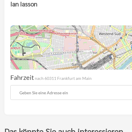
Ian Iasson
Fahrzeit
nach 60311 Frankfurt am Main
Startpunkt
der
Route
Das könnte Sie auch interessieren