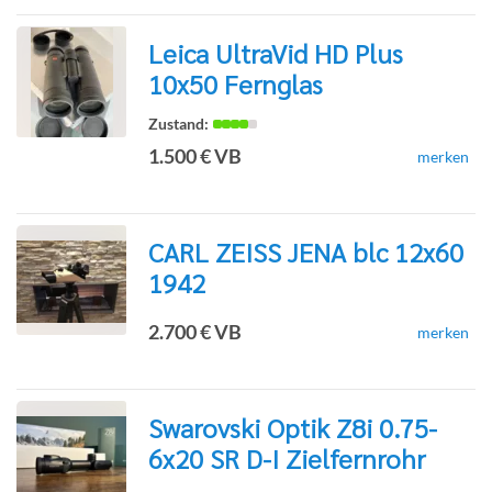
Leica UltraVid HD Plus
10x50 Fernglas
zur
1.500 € VB
merken
Detailseite
CARL ZEISS JENA blc 12x60
1942
zur
2.700 € VB
merken
Detailseite
Swarovski Optik Z8i 0.75-
6x20 SR D-I Zielfernrohr
zur