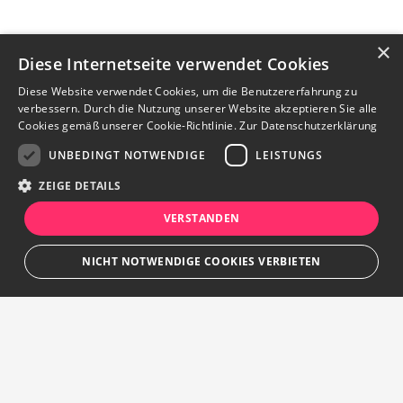
×
Diese Internetseite verwendet Cookies
Diese Website verwendet Cookies, um die Benutzererfahrung zu
verbessern. Durch die Nutzung unserer Website akzeptieren Sie alle
Cookies gemäß unserer Cookie-Richtlinie.
Zur Datenschutzerklärung
UNBEDINGT NOTWENDIGE
LEISTUNGS
ZEIGE DETAILS
VERSTANDEN
NICHT NOTWENDIGE COOKIES VERBIETEN
Unbedingt notwendige
Leistungs
Streng notwendige Cookies ermöglichen die Kernfunktionen der Website
wie Benutzeranmeldung und Kontoverwaltung. Die Website kann ohne die
unbedingt erforderlichen Cookies nicht ordnungsgemäß verwendet