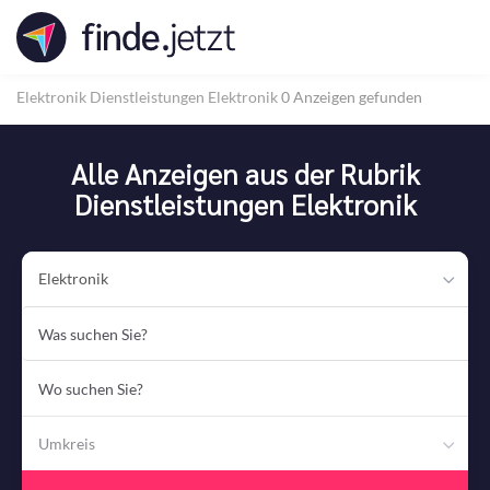
Accessibility
Modus
aktivieren
zur
Elektronik
Dienstleistungen Elektronik
0 Anzeigen gefunden
Navigation
zum
Inhalt
Alle Anzeigen aus der Rubrik
Dienstleistungen Elektronik
Elektronik
Was
suchen
Sie?
Wo
suchen
Sie?
Umkreis