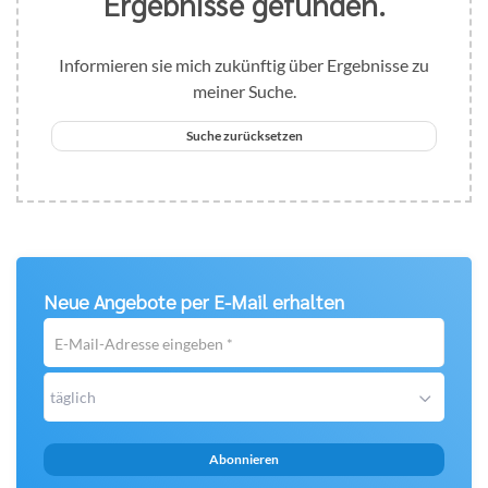
Ergebnisse gefunden.
Informieren sie mich zukünftig über Ergebnisse zu
meiner Suche.
Suche zurücksetzen
Neue Angebote per E-Mail erhalten
E-
Mail-
Adresse
täglich
eingeben
*
Abonnieren