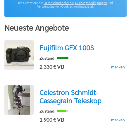
Ich akzeptiere die
Datenschutzrichtlinie
,
Nutzungsbedingungen
und
Verwendung von Cookies von finde.jetzt.
Neueste Angebote
Fujifilm GFX 100S
zur
2.330 € VB
merken
Detailseite
Celestron Schmidt-
Cassegrain Teleskop
zur
1.900 € VB
merken
Detailseite