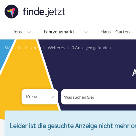
Accessibility
Modus
aktivieren
zur
Navigation
Jobs
Fahrzeugmarkt
Haus + Garten
zum
Inhalt
Startseite
Kurse
Weiteres
0 Anzeigen gefunden
A
Was
Kurse
suchen
Sie?
Leider ist die gesuchte Anzeige nicht mehr on