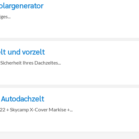
olargenerator
es...
t und vorzelt
Sicherheit Ihres Dachzeltes...
 Autodachzelt
22 + Skycamp X-Cover Markise +...