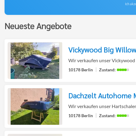
Mail-
Ich akz
Adresse
eingeben
Neueste Angebote
*
Vickywood Big Willo
zur
Wir verkaufen unser Vickywood Bi
10178 Berlin
Dachzelt Autohome M
Detailseite
zur
Wir verkaufen unser Hartschale
10178 Berlin