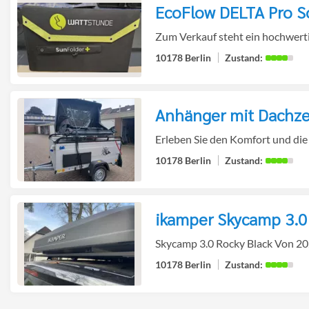
EcoFlow DELTA Pro S
Detailseite
zur
Zum Verkauf steht ein hochwertig
10178 Berlin
Anhänger mit Dachzel
Detailseite
zur
Erleben Sie den Komfort und die 
10178 Berlin
ikamper Skycamp 3.0
Detailseite
zur
Skycamp 3.0 Rocky Black Von 20
10178 Berlin