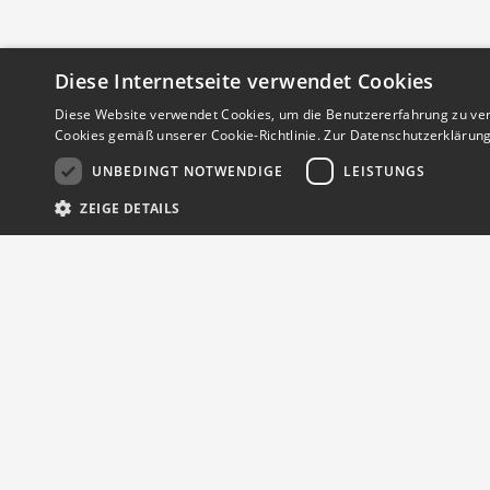
Diese Internetseite verwendet Cookies
Diese Website verwendet Cookies, um die Benutzererfahrung zu ver
Cookies gemäß unserer Cookie-Richtlinie.
Zur Datenschutzerklärun
UNBEDINGT NOTWENDIGE
LEISTUNGS
ZEIGE DETAILS
Streng notwendige Cookies ermöglichen die Kernfunktionen der Website 
werden.
Provider
/
Name
Ablauf
Beschreibu
Domain
CookieScriptConsent
1 Monat
Dieses Cook
CookieScript
von Cookie
.finde.jetzt
Ihr persönlicher Marktplatz
sid
finde.jetzt
Session
Dies ist ei
Sitzungssta