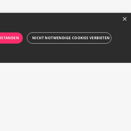
×
RSTANDEN
NICHT NOTWENDIGE COOKIES VERBIETEN
rforderlichen Cookies nicht ordnungsgemäß verwendet
ür Besucher-Cookies zu speichern. Das Cookie-Banner
 er wahrscheinlich für die Verwaltung des