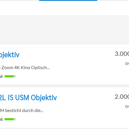
bjektiv
3.00
0
-Zoom 4K Kino Optisch...
L IS USM Objektiv
2.00
0
besticht durch die...