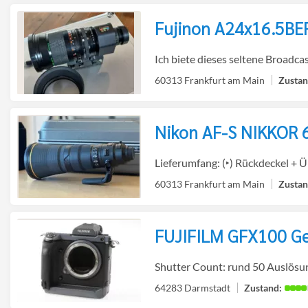
Fujinon A24x16.5BE
Detailseite
zur
Ich biete dieses seltene Broadca
60313 Frankfurt am Main
Nikon AF-S NIKKOR 
Detailseite
zur
Lieferumfang: (‣) Rückdeckel + Ü
60313 Frankfurt am Main
FUJIFILM GFX100 G
Detailseite
zur
Shutter Count: rund 50 Auslösun
64283 Darmstadt