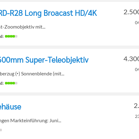
RD-R28 Long Broacast HD/4K
2.50
0
st-Zoomobjektiv mit...
600mm Super-Teleobjektiv
4.30
0
berzug (‣) Sonnenblende (mit...
ehäuse
2
2
gen Markteinführung: Juni...