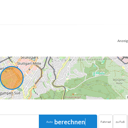
Anzeig
berechnen
Auto
Fahrrad
zu Fuß