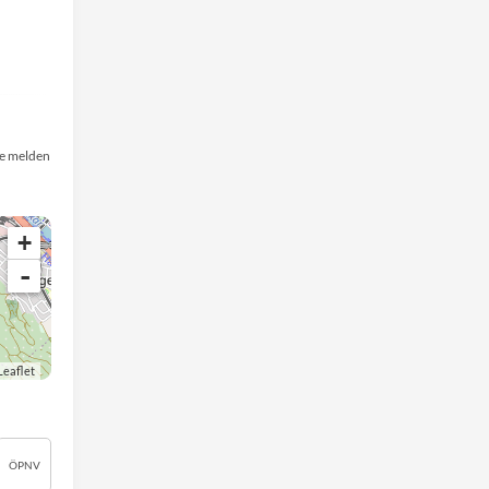
e melden
+
-
Leaflet
ÖPNV