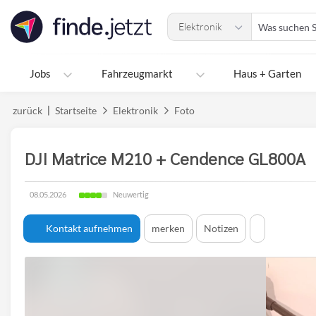
Accessibility
Was
Modus
Elektronik
suchen
aktivieren
Sie?
zur
Navigation
Jobs
Fahrzeugmarkt
Haus + Garten
zum
Inhalt
zurück
Startseite
Elektronik
Foto
DJI Matrice M210 + Cendence GL800A
Zustand
08.05.2026
Neuwertig
Erstellungsdatum:
des
Produktes
Kontakt aufnehmen
merken
Notizen