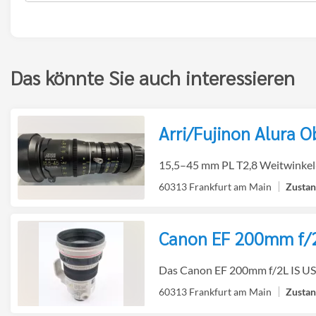
Route
Das könnte Sie auch interessieren
Arri/Fujinon Alura O
zur
15,5–45 mm PL T2,8 Weitwinkel
60313 Frankfurt am Main
Canon EF 200mm f/2
Detailseite
zur
Das Canon EF 200mm f/2L IS USM 
60313 Frankfurt am Main