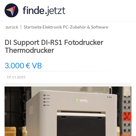
Accessibility
Modus
aktivieren
zur
zurück
Startseite
Elektronik
PC-Zubehör & Software
Navigation
zum
DI Support DI-RS1 Fotodrucker
Inhalt
Thermodrucker
3.000 € VB
19.11.2025
Erstellungsdatum: