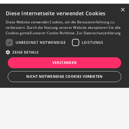
×
Diese Internetseite verwendet Cookies
Diese Website verwendet Cookies, um die Benutzererfahrung zu
verbessern. Durch die Nutzung unserer Website akzeptieren Sie alle
Cookies gemäß unserer Cookie-Richtlinie.
Zur Datenschutzerklärung
UNBEDINGT NOTWENDIGE
LEISTUNGS
ZEIGE DETAILS
VERSTANDEN
Kontakt aufnehmen
NICHT NOTWENDIGE COOKIES VERBIETEN
merken
Notizen
Anzeige teilen
Unbedingt notwendige
Leistungs
Streng notwendige Cookies ermöglichen die Kernfunktionen der Website
wie Benutzeranmeldung und Kontoverwaltung. Die Website kann ohne die
unbedingt erforderlichen Cookies nicht ordnungsgemäß verwendet
werden.
Ihr persönlicher Marktplatz