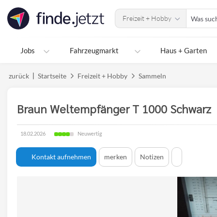
Accessibility
Was
Modus
Freizeit + Hobby
suchen
aktivieren
Sie?
zur
Navigation
Jobs
Fahrzeugmarkt
Haus + Garten
zum
Inhalt
zurück
Startseite
Freizeit + Hobby
Sammeln
Braun Weltempfänger T 1000 Schwarz
Zustand
18.02.2026
Neuwertig
Erstellungsdatum:
des
Produktes
Kontakt aufnehmen
merken
Notizen