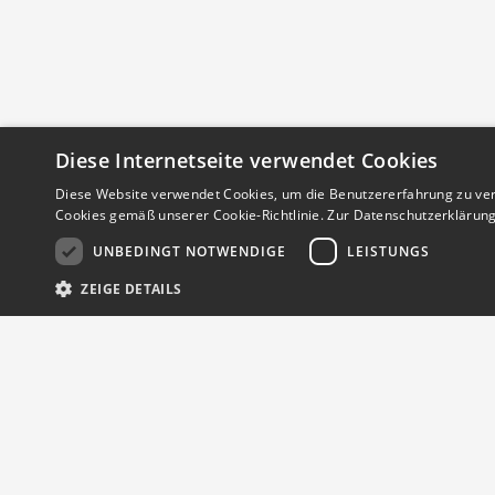
Diese Internetseite verwendet Cookies
Diese Website verwendet Cookies, um die Benutzererfahrung zu ver
Cookies gemäß unserer Cookie-Richtlinie.
Zur Datenschutzerklärun
UNBEDINGT NOTWENDIGE
LEISTUNGS
ZEIGE DETAILS
Streng notwendige Cookies ermöglichen die Kernfunktionen der Website 
werden.
Provider
/
Name
Ablauf
Beschreibu
Domain