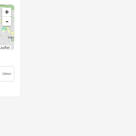
+
-
Leaflet
ÖPNV