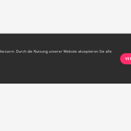
bessern. Durch die Nutzung unserer Website akzeptieren Sie alle
g
VE
Unbedingt notwendige
Leistungs
wie Benutzeranmeldung und Kontoverwaltung. Die Website kann ohne die unbedingt e
ng