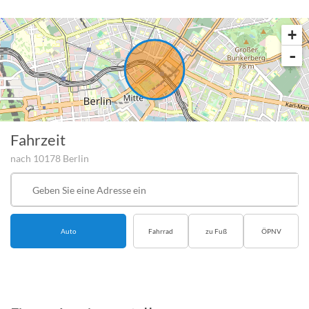
Anzeige melden
+
-
Fahrzeit
nach 10178 Berlin
Startpunkt
der
Route
Auto
Fahrrad
zu Fuß
ÖPNV