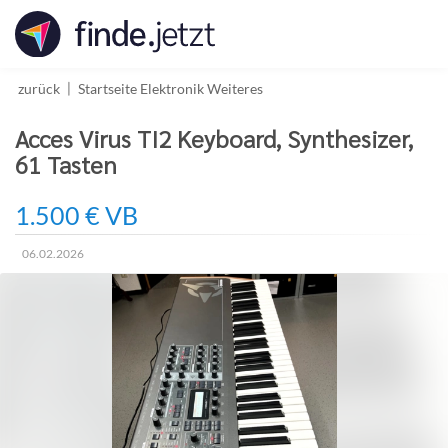
Accessibility
Modus
aktivieren
zur
zurück
Startseite
Elektronik
Weiteres
Navigation
zum
Acces Virus TI2 Keyboard, Synthesizer,
Inhalt
61 Tasten
1.500 € VB
06.02.2026
Erstellungsdatum: