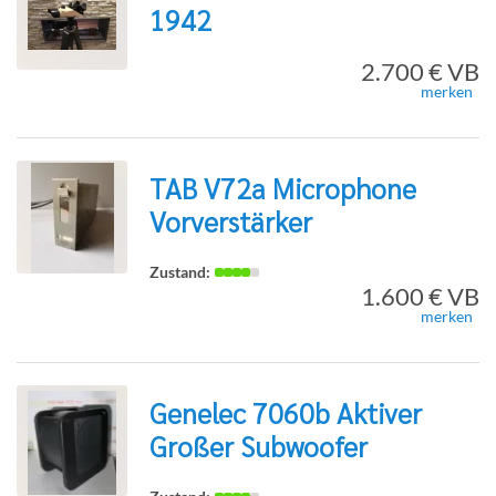
1942
zur
2.700 € VB
merken
Detailseite
TAB V72a Microphone
Vorverstärker
zur
1.600 € VB
merken
Detailseite
Genelec 7060b Aktiver
Großer Subwoofer
zur