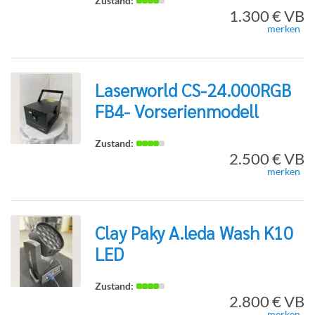
1.300 € VB
merken
Detailseite
Laserworld CS-24.000RGB
FB4- Vorserienmodell
zur
2.500 € VB
merken
Detailseite
Clay Paky A.leda Wash K10
LED
zur
2.800 € VB
merken