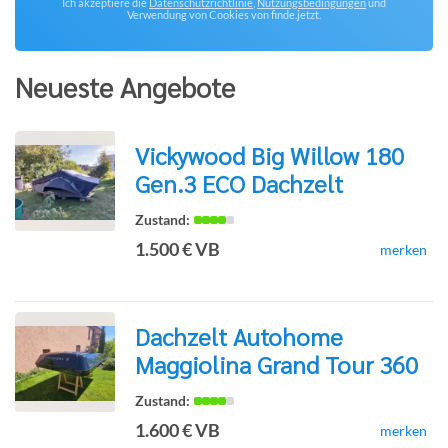
Ich akzeptiere die
Datenschutzrichtlinie
,
Nutzungsbedingungen
und
Verwendung von Cookies von finde.jetzt.
Neueste Angebote
Vickywood Big Willow 180
Gen.3 ECO Dachzelt
zur
1.500 € VB
merken
Detailseite
Dachzelt Autohome
Maggiolina Grand Tour 360
zur
1.600 € VB
merken