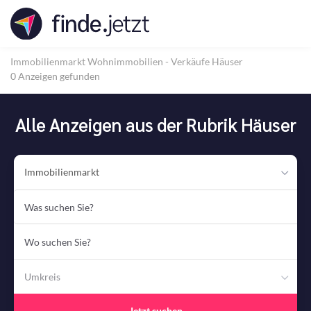
Accessibility
Modus
aktivieren
zur
Immobilienmarkt
Wohnimmobilien - Verkäufe
Häuser
Navigation
0 Anzeigen gefunden
zum
Inhalt
Alle Anzeigen aus der Rubrik Häuser
Immobilienmarkt
Was
suchen
Sie?
Wo
suchen
Sie?
Umkreis
Jetzt suchen