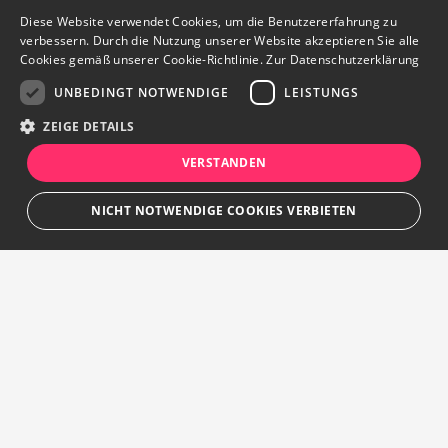
Diese Website verwendet Cookies, um die Benutzererfahrung zu
verbessern. Durch die Nutzung unserer Website akzeptieren Sie alle
Cookies gemäß unserer Cookie-Richtlinie.
Zur Datenschutzerklärung
UNBEDINGT NOTWENDIGE
LEISTUNGS
ZEIGE DETAILS
VERSTANDEN
NICHT NOTWENDIGE COOKIES VERBIETEN
Unbedingt notwendige
Leistungs
Streng notwendige Cookies ermöglichen die Kernfunktionen der Website
wie Benutzeranmeldung und Kontoverwaltung. Die Website kann ohne die
unbedingt erforderlichen Cookies nicht ordnungsgemäß verwendet
werden.
Ihr persönlicher Marktplatz
Provider
/
Name
Ablauf
Beschreibung
Domain
Sie suchen etwas ganz Bestimmtes, das Sie schon immer haben