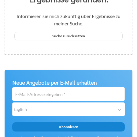
Informieren sie mich zukünftig über Ergebnisse zu
meiner Suche.
Suche zurücksetzen
Neue Angebote per E-Mail erhalten
E-
Mail-
Adresse
täglich
eingeben
*
Abonnieren