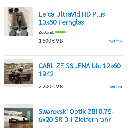
Leica UltraVid HD Plus
10x50 Fernglas
zur
1.500 € VB
merken
Detailseite
CARL ZEISS JENA blc 12x60
1942
zur
2.700 € VB
merken
Detailseite
Swarovski Optik Z8i 0.75-
6x20 SR D-I Zielfernrohr
zur