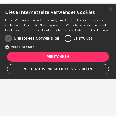
×
Diese Internetseite verwendet Cookies
Diese Website verwendet Cookies, um die Benutzererfahrung zu
verbessern. Durch die Nutzung unserer Website akzeptieren Sie alle
Cookies gemäß unserer Cookie-Richtlinie.
Zur Datenschutzerklärung
UNBEDINGT NOTWENDIGE
LEISTUNGS
ZEIGE DETAILS
VERSTANDEN
NICHT NOTWENDIGE COOKIES VERBIETEN
Unbedingt notwendige
Leistungs
Streng notwendige Cookies ermöglichen die Kernfunktionen der Website
wie Benutzeranmeldung und Kontoverwaltung. Die Website kann ohne die
unbedingt erforderlichen Cookies nicht ordnungsgemäß verwendet
werden.
Ihr persönlicher Marktplatz