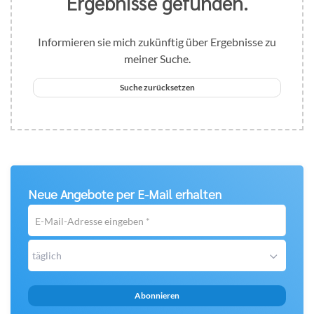
Ergebnisse gefunden.
Informieren sie mich zukünftig über Ergebnisse zu
meiner Suche.
Suche zurücksetzen
Neue Angebote per E-Mail erhalten
E-
Mail-
Adresse
täglich
eingeben
*
Abonnieren