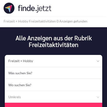
Accessibility
Modus
aktivieren
zur
Freizeit + Hobby
Freizeitaktivitäten
0 Anzeigen gefunden
Navigation
zum
Inhalt
Alle Anzeigen aus der Rubrik
Freizeitaktivitäten
Freizeit + Hobby
Was
suchen
Sie?
Wo
suchen
Sie?
Umkreis