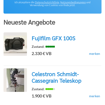
Ich akzeptiere die
Datenschutzrichtlinie
,
Nutzungsbedingungen
und
Verwendung von Cookies von finde.jetzt.
Neueste Angebote
Fujifilm GFX 100S
zur
2.330 € VB
merken
Detailseite
Celestron Schmidt-
Cassegrain Teleskop
zur
1.900 € VB
merken
Detailseite